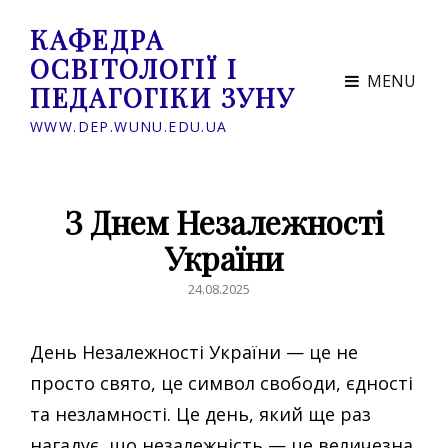
КАФЕДРА
ОСВІТОЛОГІЇ І
MENU
ПЕДАГОГІКИ ЗУНУ
WWW.DEP.WUNU.EDU.UA
З Днем Незалежності
України
POSTED
24.08.2025
ON
День Незалежності України — це не
просто свято, це символ свободи, єдності
та незламності. Це день, який ще раз
нагадує, що незалежність — це величезна