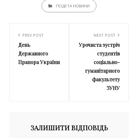
CATEGORIES
ПОДІЇ ТА НОВИНИ
Навігація
записів
Previous
PREV POST
Next
NEXT POST
День
Урочиста зустріч
Post
Post
Державного
студентів
Прапора України
соціально-
гуманітарного
факультету
ЗУНУ
ЗАЛИШИТИ ВІДПОВІДЬ